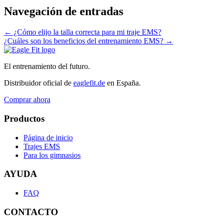
Navegación de entradas
←
¿Cómo elijo la talla correcta para mi traje EMS?
¿Cuáles son los beneficios del entrenamiento EMS?
→
El entrenamiento del futuro.
Distribuidor oficial de
eaglefit.de
en España.
Comprar ahora
Productos
Página de inicio
Trajes EMS
Para los gimnasios
AYUDA
FAQ
CONTACTO