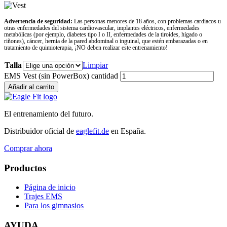
Advertencia de seguridad:
Las personas menores de 18 años, con problemas cardíacos u
otras enfermedades del sistema cardiovascular, implantes eléctricos, enfermedades
metabólicas (por ejemplo, diabetes tipo I o II, enfermedades de la tiroides, hígado o
riñones), cáncer, hernia de la pared abdominal o inguinal, que estén embarazadas o en
tratamiento de quimioterapia, ¡NO deben realizar este entrenamiento!
Talla
Limpiar
EMS Vest (sin PowerBox) cantidad
Añadir al carrito
El entrenamiento del futuro.
Distribuidor oficial de
eaglefit.de
en España.
Comprar ahora
Productos
Página de inicio
Trajes EMS
Para los gimnasios
AYUDA